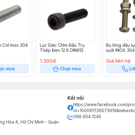
m Col Inox 304
Lục Giác Chìm Đầu Trụ
Bu lông đầu lụ
Thép Đen 12.9 DIN912
suốt INOX 304
1.300đ
Giá liên hệ
ọn mua
Chọn mua
Li
Kết nối
https://www.facebook.com/prof
id=100091726073919&mibext
096 654 1246
ng Hòa A, Hồ Chí Minh - Quận