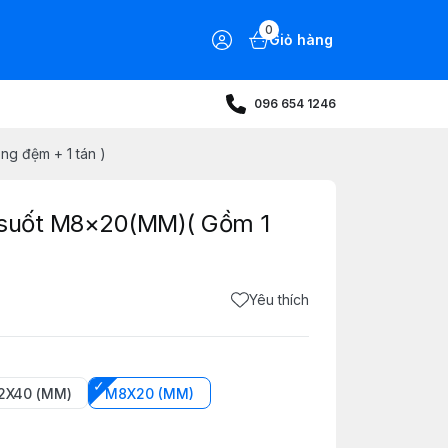
0
Giỏ hàng
096 654 1246
ng đệm + 1 tán )
n suốt M8×20(MM)( Gồm 1
)
Yêu thích
2X40 (MM)
M8X20 (MM)