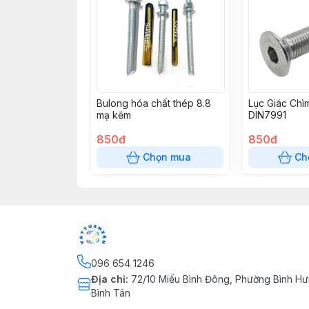
Bulong hóa chất thép 8.8
Lục Giác Chì
mạ kẽm
DIN7991
850đ
850đ
Chọn mua
Ch
096 654 1246
Địa chỉ
:
72/10 Miếu Bình Đông, Phường Bình Hư
Bình Tân