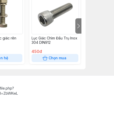
c giác rên
Lục Giác Chìm Đầu Trụ Inox
Lục Giác Chìm Đ
304 DIN912
316 DIN912
450đ
850đ
ên hệ
Chọn mua
Chọn
ile.php?
id=ZbWKwL