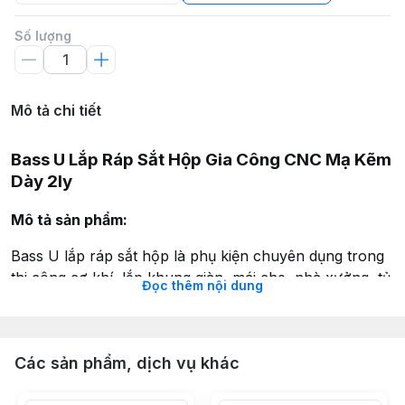
Số lượng
Mô tả chi tiết
Bass U Lắp Ráp Sắt Hộp Gia Công CNC Mạ Kẽm
Dày 2ly
Mô tả sản phẩm:
Bass U lắp ráp sắt hộp là phụ kiện chuyên dụng trong
thi công cơ khí, lắp khung giàn, mái che, nhà xưởng, tủ
Đọc thêm nội dung
kệ, và hệ thống khung sắt.
Sản phẩm được
gia công CNC chính xác
,
mạ kẽm
chống gỉ
bền đẹp, giúp tăng tuổi thọ khi sử dụng ngoài
Các sản phẩm, dịch vụ khác
trời hoặc trong môi trường ẩm.
Thông tin chi tiết: