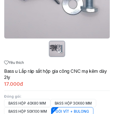
Yêu thích
Bass u Lắp ráp sắt hộp gia công CNC mạ kẽm dày
2ly
17.000đ
Đóng gói
:
BASS HỘP 40X80 MM
BASS HỘP 30X60 MM
BASS HỘP 50X100 MM
GÓI VÍT + BULONG