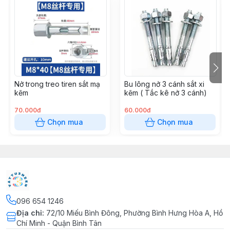
Chất liệu:
Thép mạ kẽm dày 2ly
Gia công:
Cắt CNC – độ chính xác cao, sắc nét, dễ lắp
ráp
Quy cách sử dụng:
Dành cho sắt hộp các kích thước
phổ biến:50x100mm40x80mm30x60mm
Ứng dụng:
Lắp ráp khung giàn, khung bảng hiệu, cửa
Nở trong treo tiren sắt mạ
Bu lông nở 3 cánh sắt xi
sắt, giá đỡ, khung máy, nhà thép tiền chế,...
kẽm
kẽm ( Tắc kê nở 3 cánh)
70.000đ
60.000đ
Ưu điểm nổi bật:
Chọn mua
Chọn mua
Mạ kẽm sáng bóng – chống rỉ sét tốt
Cắt CNC chuẩn xác – dễ lắp, khít khung
Độ dày 2ly – chắc chắn, chịu lực cao
Thẩm mỹ cao – phù hợp công trình dân dụng & công
nghiệp
096 654 1246
Địa chỉ
:
72/10 Miếu Bình Đông, Phường Bình Hưng Hòa A, Hồ
Chí Minh - Quận Bình Tân