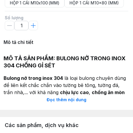
HỘP 1 CÁI M10x100 (MM)
HỘP 1 CÁI M10x80 (MM)
Số lượng
Mô tả chi tiết
MÔ TẢ SẢN PHẨM: BULONG NỞ TRONG INOX
304 CHỐNG GỈ SÉT
Bulong nở trong inox 304
là loại bulong chuyên dùng
để liên kết chắc chắn vào tường bê tông, tường đá,
trần nhà,... với khả năng
chịu lực cao
,
chống ăn mòn
tuyệt vời
và
tuổi thọ lâu dài
trong môi trường ẩm ướt,
Đọc thêm nội dung
ăn mòn hoặc ngoài trời.
Sản xuất từ
thép không gỉ inox 304 chất lượng cao
–
không gỉ, không bị oxy hóa
Các sản phẩm, dịch vụ khác
Dễ dàng lắp đặt chỉ với vài thao tác, phù hợp cho cả