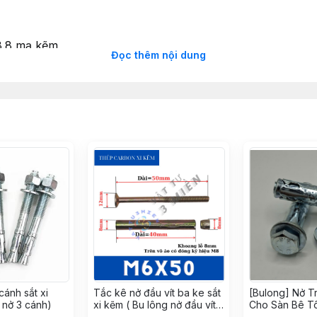
8.8 mạ kẽm
Đọc thêm nội dung
M20 (tùy chọn)
cấy hóa chất
ất
 mục
cánh sắt xi
Tắc kê nở đầu vít ba ke sắt
[Bulong] Nở T
 nở 3 cánh)
xi kẽm ( Bu lông nở đầu vít
Cho Sàn Bê T
ba ke / Vít nở đóng tường )
Kẽm Trắng