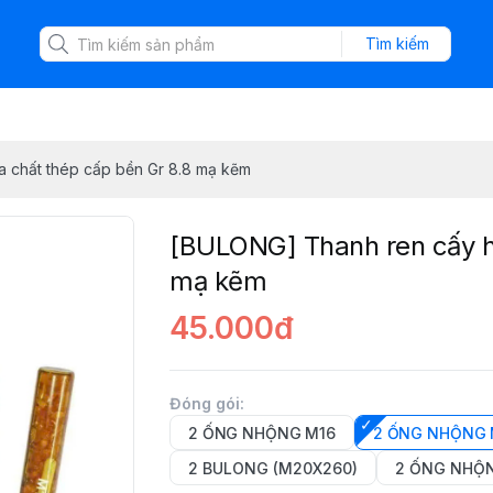
Tìm kiếm
 chất thép cấp bền Gr 8.8 mạ kẽm
[BULONG] Thanh ren cấy h
mạ kẽm
45.000đ
Đóng gói
:
2 ỐNG NHỘNG M16
2 ỐNG NHỘNG 
2 BULONG (M20X260)
2 ỐNG NHỘ