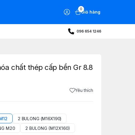
0
Giỏ hàng
096 654 1246
óa chất thép cấp bền Gr 8.8
Yêu thích
M12
2 BULONG (M16X190)
NG M20
2 BULONG (M12X160)