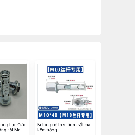
rong Lục Giác
Bulong nở treo tiren sắt mạ
ông sắt Mạ
kẽm trắng