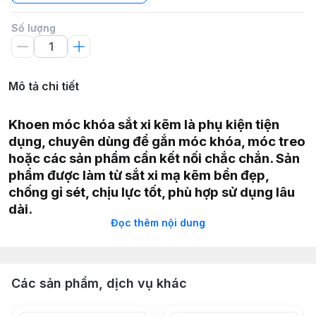
Số lượng
Mô tả chi tiết
Khoen móc khóa sắt xi kẽm là phụ kiện tiện
dụng, chuyên dùng để gắn móc khóa, móc treo
hoặc các sản phẩm cần kết nối chắc chắn. Sản
phẩm được làm từ sắt xi mạ kẽm bền đẹp,
chống gỉ sét, chịu lực tốt, phù hợp sử dụng lâu
dài.
Đọc thêm nội dung
Chất liệu: Sắt xi kẽm chống gỉ, bền đẹp.
Ứng dụng: Làm móc khóa, móc treo, đồ trang trí, móc
Các sản phẩm, dịch vụ khác
dây…
Ưu điểm: Bền, sáng bóng, chịu lực tốt, không gỉ sét