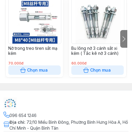
khi dùng trong môi trường bình thường.
Kích thước: Đa dạng, phù hợp nhiều nhu cầu sử dụng.
Lợi ích khi sử dụng
Giúp gắn móc khóa nhanh chóng, chắc chắn.
Nở trong treo tiren sắt mạ
Bu lông nở 3 cánh sắt xi
Đảm bảo độ bền và tính thẩm mỹ cao.
kẽm
kẽm ( Tắc kê nở 3 cánh)
70.000đ
60.000đ
Thích hợp cho thợ thủ công, tiệm khóa hoặc sử dụng
Chọn mua
Chọn mua
gia đình.
096 654 1246
Địa chỉ
:
72/10 Miếu Bình Đông, Phường Bình Hưng Hòa A, Hồ
Chí Minh - Quận Bình Tân