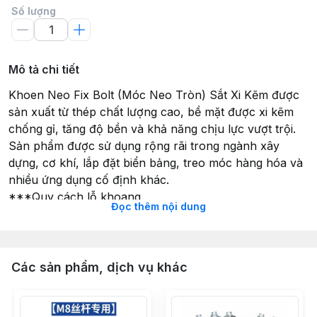
Số lượng
Mô tả chi tiết
Khoen Neo Fix Bolt (Móc Neo Tròn) Sắt Xi Kẽm được
sản xuất từ thép chất lượng cao, bề mặt được xi kẽm
chống gỉ, tăng độ bền và khả năng chịu lực vượt trội.
Sản phẩm được sử dụng rộng rãi trong ngành xây
dựng, cơ khí, lắp đặt biển bảng, treo móc hàng hóa và
nhiều ứng dụng cố định khác.
***Quy cách lỗ khoang
Đọc thêm nội dung
- M10x70 : khoen neo chịu lực 10ly , khoang lỗ 16 ly
sâu 8 phân , võ áo tắc kê ký hiệu M10
- M8x50 : khoen neo chịu lực 8ly , khoang lỗ 14 ly sâu
7 phân, võ áo tắc kê ký hiệu M8
Các sản phẩm, dịch vụ khác
- M6x40 : khoen neo chịu lực 6ly , khoang lỗ 12 ly sâu
6 phân , võ áo tắc kê ký hiệu M6