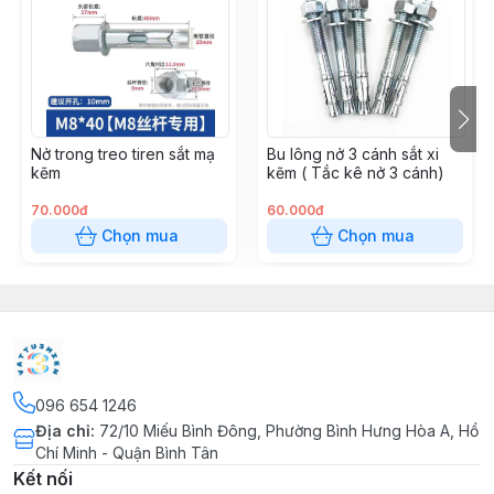
***Ưu điểm
- Độ bền vượt trội – chống oxy hóa, chịu tải trọng tốt.
- Thiết kế tiện dụng – móc tròn chắc chắn, dễ lắp đặt
và tháo gỡ.
- Tính thẩm mỹ cao – bề mặt xi kẽm sáng bóng, phù
Nở trong treo tiren sắt mạ
Bu lông nở 3 cánh sắt xi
hợp nhiều hạng mục công trình.
kẽm
kẽm ( Tắc kê nở 3 cánh)
- Đa năng – dùng trong cơ khí, xây dựng, treo móc vật
dụng.
70.000đ
60.000đ
Chọn mua
Chọn mua
***Ứng dụng
- Treo móc hàng hóa, vật dụng trong gia đình hoặc
công trình.
- Cố định các chi tiết trong ngành cơ khí, xây dựng, nội
thất.
- Lắp đặt bảng hiệu, hệ thống treo, giá đỡ.
096 654 1246
Địa chỉ
:
72/10 Miếu Bình Đông, Phường Bình Hưng Hòa A, Hồ
Chí Minh - Quận Bình Tân
Kết nối