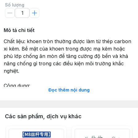
Số lượng
Mô tả chi tiết
Chất liệu: khoen tròn thường được làm từ thép carbon
xi kẽm. Bề mặt của khoen trong được mạ kẽm hoặc
phủ lớp chống ăn mòn để tăng cường độ bền và khả
năng chống gỉ trong các điều kiện môi trường khắc
nghiệt.
Công dụng:
Đọc thêm nội dung
Treo và cố định: khoen trong có phần đầu hình
khuyên (vòng tròn) rất tiện lợi để treo các thiết bị, vật
nặng hoặc dây cáp, dây thừng. Nó thường được sử
Các sản phẩm, dịch vụ khác
dụng để treo đèn, quạt trần, hệ thống treo trong nhà
xưởng, hoặc các thiết bị công nghiệp, làm móc khóa ....