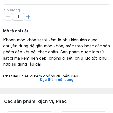
Số lượng
Mô tả chi tiết
Khoen móc khóa sắt xi kẽm là phụ kiện tiện dụng,
chuyên dùng để gắn móc khóa, móc treo hoặc các sản
phẩm cần kết nối chắc chắn. Sản phẩm được làm từ
sắt xi mạ kẽm bền đẹp, chống gỉ sét, chịu lực tốt, phù
hợp sử dụng lâu dài.
Chất liệu: Sắt xi kẽm chống gỉ, bền đẹp.
Đọc thêm nội dung
Ứng dụng: Làm móc khóa, móc treo, đồ trang trí, móc
dây…
Các sản phẩm, dịch vụ khác
Ưu điểm: Bền, sáng bóng, chịu lực tốt, không gỉ sét khi
dùng trong môi trường bình thường.