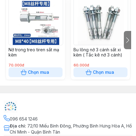
Kích thước: Đa dạng, phù hợp nhiều nhu cầu sử dụng.
Lợi ích khi sử dụng
Giúp gắn móc khóa nhanh chóng, chắc chắn.
Nở trong treo tiren sắt mạ
Bu lông nở 3 cánh sắt xi
kẽm
kẽm ( Tắc kê nở 3 cánh)
Đảm bảo độ bền và tính thẩm mỹ cao.
70.000đ
60.000đ
Thích hợp cho thợ thủ công, tiệm khóa hoặc sử dụng
Chọn mua
Chọn mua
gia đình.
#khoenmoc #khoenmockhoa #mockeykem
096 654 1246
#mockhoasat #phukienmockhoa #mockhoaxikem
Địa chỉ
:
72/10 Miếu Bình Đông, Phường Bình Hưng Hòa A, Hồ
#phukiensat #mockhoa #mockhoachongri
Chí Minh - Quận Bình Tân