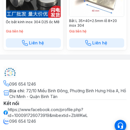
Bắt L 35×40×2.5mm lỗ 8×20
Ốc bắt kính inox 304 D25 ốc M8
inox 304
Giá liên hệ
Giá liên hệ
Liên hệ
Liên hệ
096 654 1246
Địa chỉ
:
72/10 Miếu Bình Đông, Phường Bình Hưng Hòa A, Hồ
Chí Minh - Quận Bình Tân
Kết nối
https://www.facebook.com/profile.php?
id=100091726073919&mibextid=ZbWKwL
096 654 1246