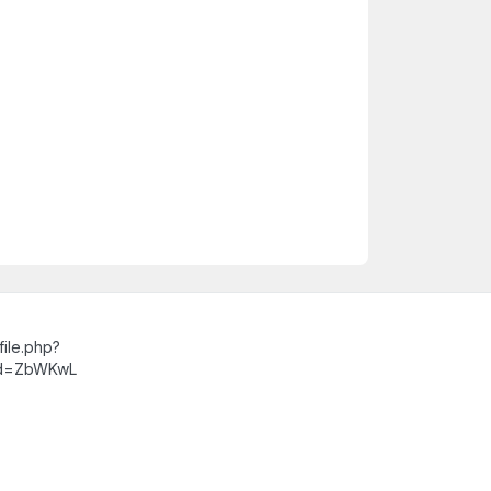
ile.php?
id=ZbWKwL