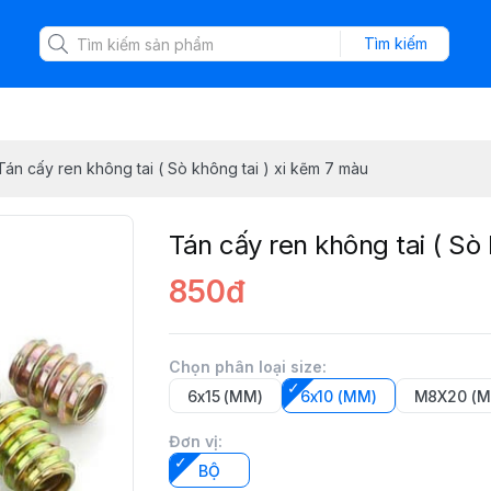
Tìm kiếm
Tán cấy ren không tai ( Sò không tai ) xi kẽm 7 màu
Tán cấy ren không tai ( Sò
850đ
Chọn phân loại size
:
6x15 (MM)
6x10 (MM)
M8X20 (M
Đơn vị
:
BỘ