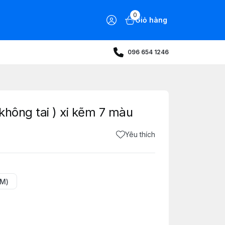
0
Giỏ hàng
096 654 1246
 không tai ) xi kẽm 7 màu
Yêu thích
M)