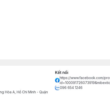
Kết nối
https://www.facebook.com/prof
id=100091726073919&mibext
096 654 1246
ng Hòa A, Hồ Chí Minh - Quận