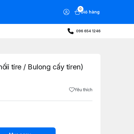
0
Giỏ hàng
096 654 1246
ii tire / Bulong cấy tiren)
Yêu thích