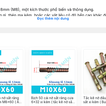
 8mm (M8), một kích thước phổ biến và thông dụng.
g gỉ, thép mạ kẽm, hoặc các vật liệu có độ bền cao khác 
Đọc thêm nội dung
ểm tựa chắc chắn, phần thân được làm ren để dễ dàng bắt v
hể.
y thường được sử dụng để bắt chặt tiren vào các bề mặt bê
mặt bê tông, đảm bảo sự ổn định và chắc chắn.
ến trong việc lắp đặt hệ thống treo, như hệ thống ống dẫ
vững cao.
ulong có khả năng chịu tải trung bình, phù hợp cho các ứn
ulong bắt tiren M8 là lựa chọn phổ biến trong việc thi côn
 nở sắt răng
Bịch 50 cái nở sắt răng cưa
Tắc kê nở đầu 
ẽm M8x60 ( Áo
6x32 xi kẽm ( tắc kê nở sắt
sắt xi kẽm ( B
g )
/ Vít nở đóng tường )
vít chữ thập/ 