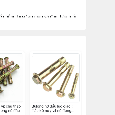
để chống lại sự ăn mòn và đảm bảo tuổi
ào tiren. Đầu mũ có thể là hình lục giác
 tông trong các công trình xây dựng. Nó
n, cáp điện, hệ thống HVAC hoặc các
g dụng không yêu cầu quá nhiều về tải
g các cấu trúc yêu cầu độ bền cao trong
vít chữ thập
Bulong nở đầu lục giác (
ulong nở đầu
Tắc kê nở / vít nở đóng
Vít nở đóng
tường ) sắt xi kẽm