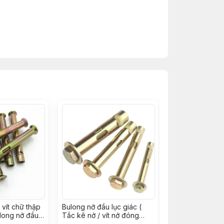
c thiết bị, vật nặng hoặc dây cáp, dây
ết bị công nghiệp.
 gạch hoặc đá. Khuyên tròn giúp dễ dàng
ch thước phù hợp với đường kính của
bảo rằng phần nở nằm hoàn toàn trong lỗ
 tạo lực ma sát với thành lỗ khoan và cố
o các vật dụng thông qua khuyên tròn.
vít chữ thập
Bulong nở đầu lục giác (
ulong nở đầu
Tắc kê nở / vít nở đóng
Vít nở đóng
tường ) sắt xi kẽm