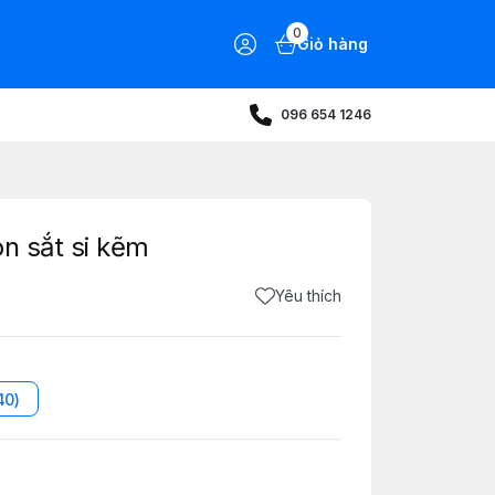
0
Giỏ hàng
096 654 1246
n sắt si kẽm
Yêu thích
40)