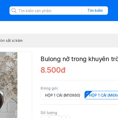
Tìm kiếm
òn sắt si kẽm
Bulong nở trong khuyên trò
8.500đ
Đóng gói
:
HỘP 1 CÁI (M10X60)
HỘP 1 CÁI (M6X
Số lượng