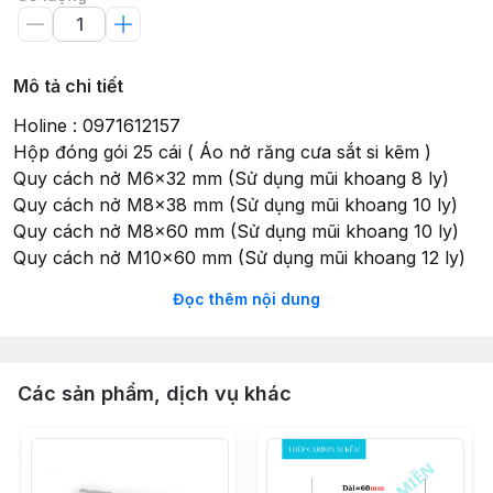
Mô tả chi tiết
Holine : 0971612157
Hộp đóng gói 25 cái ( Áo nở răng cưa sắt si kẽm )
Quy cách nở M6x32 mm (Sử dụng mũi khoang 8 ly)
Quy cách nở M8x38 mm (Sử dụng mũi khoang 10 ly)
Quy cách nở M8x60 mm (Sử dụng mũi khoang 10 ly)
Quy cách nở M10x60 mm (Sử dụng mũi khoang 12 ly)
Đọc thêm nội dung
bu lông nở 3 cánh, bulong nở, bulong nở 3 cánh
Các sản phẩm, dịch vụ khác
inox, bulong nở 3 cánh mạ kẽm, khả năng chịu lực của
bulong nở, nở sắt 3 cánh, tắc kể