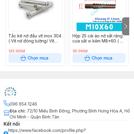
Tắc kê nở đầu vít inox 304
Hộp 25 cái áo nở sắt răng
( Vít nở đóng tường/ Vít
cưa sắt xi kẽm M8x60 ( Áo
đầu chìm )
nở đóng tường )
125.000đ
35.000đ
Chọn mua
Chọn mua
096 654 1246
Địa chỉ
:
72/10 Miếu Bình Đông, Phường Bình Hưng Hòa A, Hồ
Chí Minh - Quận Bình Tân
Kết nối
https://www.facebook.com/profile.php?