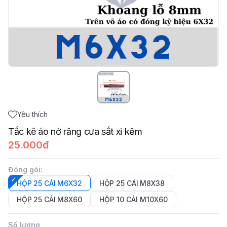
Yêu thích
Tắc kê áo nở răng cưa sắt xi kẽm
25.000đ
Đóng gói
:
HỘP 25 CÁI M6X32
HỘP 25 CÁI M8X38
HỘP 25 CÁI M8X60
HỘP 10 CÁI M10X60
Số lượng