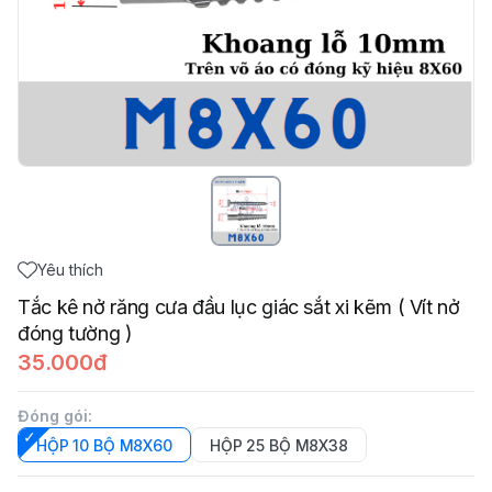
Yêu thích
Tắc kê nở răng cưa đầu lục giác sắt xi kẽm ( Vít nở
đóng tường )
35.000đ
Đóng gói
:
HỘP 10 BỘ M8X60
HỘP 25 BỘ M8X38