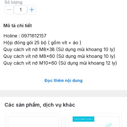
Số lượng
Mô tả chi tiết
Holine : 0971612157
Hộp đóng gói 25 bộ ( gồm vít + áo )
Quy cách vít nở M8x38 (Sử dụng mũi khoang 10 ly)
Quy cách vít nở M8x60 (Sử dụng mũi khoang 10 ly)
Quy cách vít nở M10x60 (Sử dụng mũi khoang 12 ly)
Đọc thêm nội dung
bu lông nở 3 cánh, bulong nở, bulong nở 3 cánh
inox, bulong nở 3 cánh mạ kẽm, khả năng chịu lực của
bulong nở, nở sắt 3 cánh, tắc kể
Các sản phẩm, dịch vụ khác