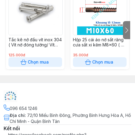
Tắc kê nở đầu vít inox 304
Hộp 25 cái áo nở sắt răng
( Vít nở đóng tường/ Vít
cưa sắt xi kẽm M8x60 ( Áo
đầu chìm )
nở đóng tường )
125.000đ
35.000đ
Chọn mua
Chọn mua
096 654 1246
Địa chỉ
:
72/10 Miếu Bình Đông, Phường Bình Hưng Hòa A, Hồ
Chí Minh - Quận Bình Tân
Kết nối
https://www.facebook.com/profile.php?