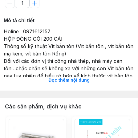
Mô tả chi tiết
Holine : 0971612157
HỘP ĐÓNG GÓI 200 CÁI
Thông số kỹ thuật Vít bắn tôn (Vít bắn tôn , vít bắn tôn
mạ kẽm, vít bắn tôn Rồng)
Đối với các đơn vị thi công nhà thép, nhà máy cán
tôn…chắc chắn sẽ không xạ với những con Vít bắn tôn
này tuy nhiên để hiểu rõ hơn về kích thước vít bắn tôn
Đọc thêm nội dung
sẽ giúp bạn có thêm kiến thức về chiều dài, đường
kính, khóa lục giác… từ đó ứng dụng các loại vít bắn
tôn vào việc lắp đặt tôn mái nhà chính xác hơn.
Đối với bu lông ốc vít đều có dung size qui định sản
Các sản phẩm, dịch vụ khác
phẩm từ đó nhà sản xuất dựa theo những tiêu chuẩn
qui định để sản xuất ra những sản phẩm phù hợp với
người sử dụng.