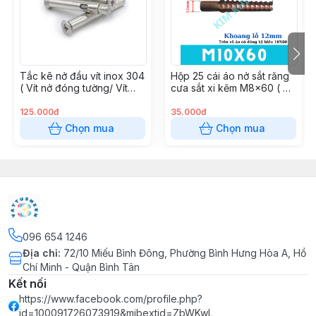
bu lông nở 3 cánh, bulong nở, bulong nở 3 cánh
inox, bulong nở 3 cánh mạ kẽm, khả năng chịu lực của
bulong nở, nở sắt 3 cánh, tắc kể nở, tắc kê nở 3 cánh,
vít nở đóng tường, vít nở đầu bake
Tắc kê nở đầu vít inox 304
Hộp 25 cái áo nở sắt răng
( Vít nở đóng tường/ Vít
cưa sắt xi kẽm M8x60 ( Áo
đầu chìm )
nở đóng tường )
125.000đ
35.000đ
Chọn mua
Chọn mua
096 654 1246
Địa chỉ
:
72/10 Miếu Bình Đông, Phường Bình Hưng Hòa A, Hồ
Chí Minh - Quận Bình Tân
Kết nối
https://www.facebook.com/profile.php?
id=100091726073919&mibextid=ZbWKwL