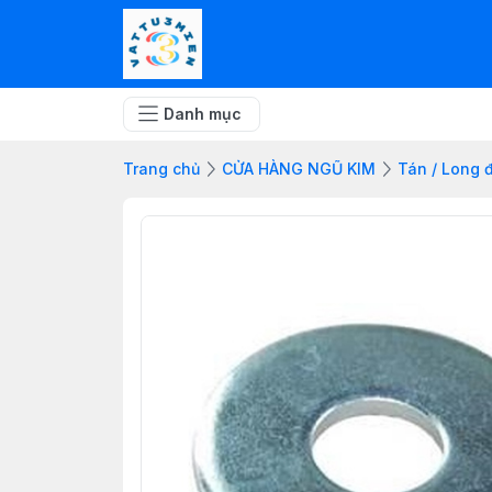
Danh mục
Trang chủ
CỬA HÀNG NGŨ KIM
Tán / Long đ