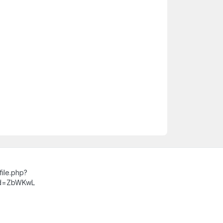
ile.php?
id=ZbWKwL