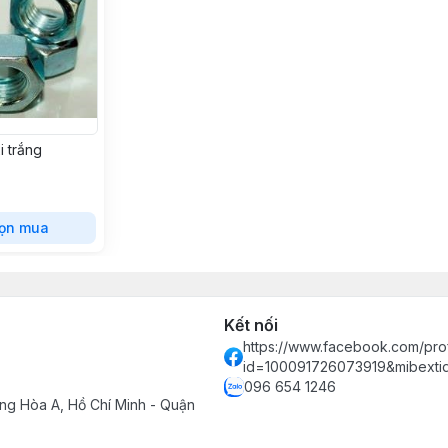
i trắng
ọn mua
Kết nối
https://www.facebook.com/prof
id=100091726073919&mibext
096 654 1246
ng Hòa A, Hồ Chí Minh - Quận