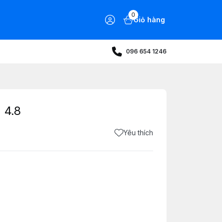
0
Giỏ hàng
096 654 1246
 4.8
Yêu thích