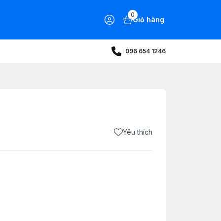
0
Giỏ hàng
096 654 1246
Yêu thích