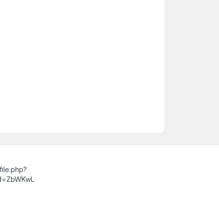
ile.php?
id=ZbWKwL