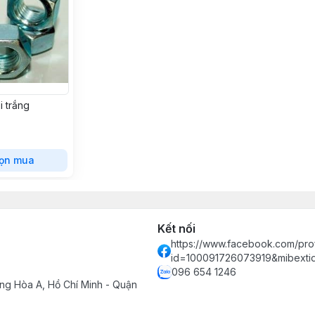
i trắng
ọn mua
Kết nối
https://www.facebook.com/prof
id=100091726073919&mibext
096 654 1246
ng Hòa A, Hồ Chí Minh - Quận