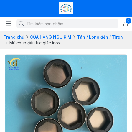
0
Trang chủ
CỬA HÀNG NGŨ KIM
Tán / Long đền / Tiren
Mũ chụp đầu lục giác inox