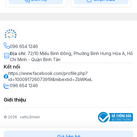
096 654 1246
Địa chỉ
:
72/10 Miếu Bình Đông, Phường Bình Hưng Hòa A, Hồ
Chí Minh - Quận Bình Tân
Kết nối
https://www.facebook.com/profile.php?
id=100091726073919&mibextid=ZbWKwL
096 654 1246
Giới thiệu
© 2026
vattu3mien
Giá liên hệ