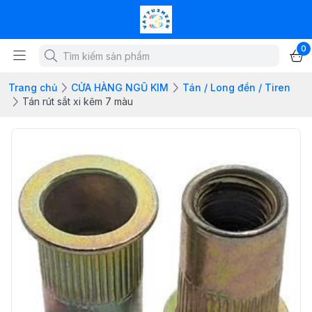
0
Trang chủ
CỬA HÀNG NGŨ KIM
Tán / Long đền / Tiren
Tán rút sắt xi kẽm 7 màu