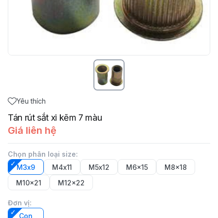
Yêu thích
Tán rút sắt xi kẽm 7 màu
Giá liên hệ
Chọn phân loại size
:
M3x9
M4x11
M5x12
M6x15
M8x18
M10x21
M12x22
Đơn vị
:
Con