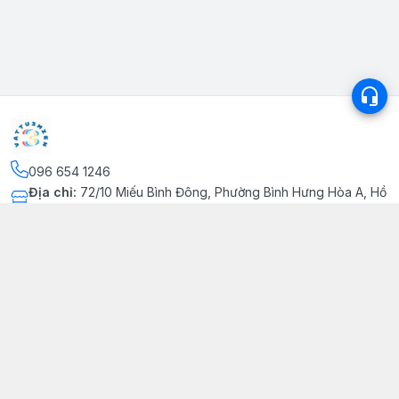
096 654 1246
Địa chỉ
:
72/10 Miếu Bình Đông, Phường Bình Hưng Hòa A, Hồ
Chí Minh - Quận Bình Tân
Kết nối
https://www.facebook.com/profile.php?
id=100091726073919&mibextid=ZbWKwL
096 654 1246
Giới thiệu
© 2026
vattu3mien