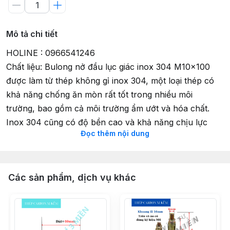
Mô tả chi tiết
HOLINE : 0966541246
Chất liệu: Bulong nở đầu lục giác inox 304 M10x100 
được làm từ thép không gỉ inox 304, một loại thép có 
khả năng chống ăn mòn rất tốt trong nhiều môi 
trường, bao gồm cả môi trường ẩm ướt và hóa chất. 
Inox 304 cũng có độ bền cao và khả năng chịu lực 
Đọc thêm nội dung
tốt, giúp bulong có thể hoạt động ổn định và bền bỉ 
trong thời gian dài.
Công dụng:
Các sản phẩm, dịch vụ khác
Cố định và liên kết: Bulong nở đầu lục giác inox 304 
M10x100 chủ yếu được sử dụng để cố định và liên kết 
các kết cấu thép, bê tông, và gạch đá. Nó thường 
được dùng trong các công trình xây dựng, lắp đặt thiết 