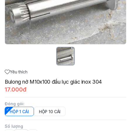
Yêu thích
Bulong nở M10x100 đầu lục giác inox 304
17.000đ
Đóng gói
:
HỘP 1 CÁI
HỘP 10 CÁI
Số lượng