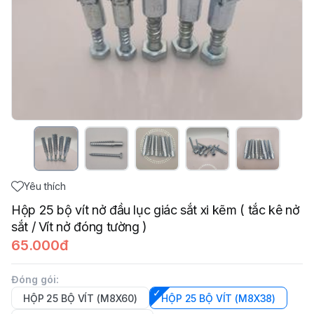
Yêu thích
Hộp 25 bộ vít nở đầu lục giác sắt xi kẽm ( tắc kê nở
sắt / Vít nở đóng tường )
65.000đ
Đóng gói
:
HỘP 25 BỘ VÍT (M8X60)
HỘP 25 BỘ VÍT (M8X38)