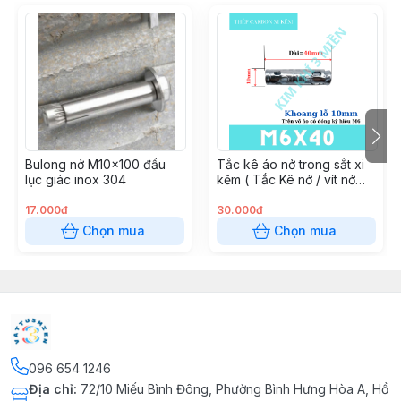
Bulong nở M10x100 đầu
Tắc kê áo nở trong sắt xi
lục giác inox 304
kẽm ( Tắc Kê nở / vít nở
đóng tường )
17.000đ
30.000đ
Chọn mua
Chọn mua
096 654 1246
Địa chỉ
:
72/10 Miếu Bình Đông, Phường Bình Hưng Hòa A, Hồ