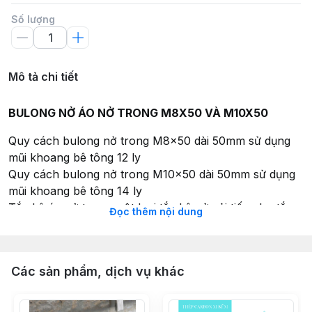
Số lượng
Mô tả chi tiết
BULONG NỞ ÁO NỞ TRONG M8X50 VÀ M10X50
Quy cách bulong nở trong M8x50 dài 50mm sử dụng
mũi khoang bê tông 12 ly
Quy cách bulong nở trong M10x50 dài 50mm sử dụng
mũi khoang bê tông 14 ly
Tắc kê áo nở trong một loại tắc kê nở cải tiến cho tắc
Đọc thêm nội dung
kê đạng , đem lại sự thuận lợi và độ bền cao trong quá
trình lắp đặt treo ty với khả năng chịu lực lớn
Tương thích bê tông
Các sản phẩm, dịch vụ khác
Ứng dụng cao trong việc treo ty lắp đặt các vật nặng
treo trần như ống gió, quạt trâng, máng cáp, bóng đèn
và các ông PCCC