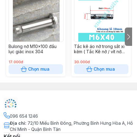
Bulong nở M10x100 đầu
Tắc kê áo nở trong sắt xi
lục giác inox 304
kẽm ( Tắc Kê nở / vít nở
đóng tường )
17.000đ
30.000đ
Chọn mua
Chọn mua
096 654 1246
Địa chỉ
:
72/10 Miếu Bình Đông, Phường Bình Hưng Hòa A, Hồ
Chí Minh - Quận Bình Tân
Kết nối