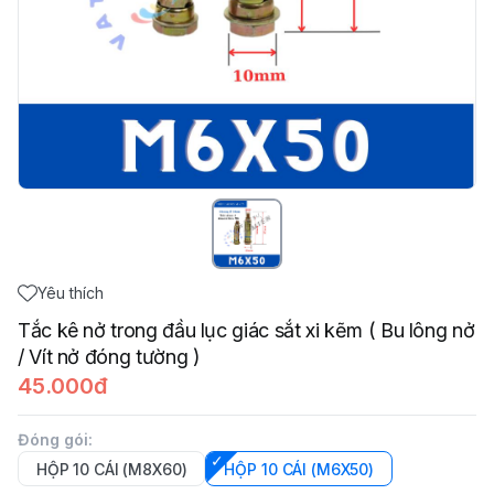
Yêu thích
Tắc kê nở trong đầu lục giác sắt xi kẽm ( Bu lông nở
/ Vít nở đóng tường )
45.000đ
Đóng gói
:
HỘP 10 CÁI (M8X60)
HỘP 10 CÁI (M6X50)