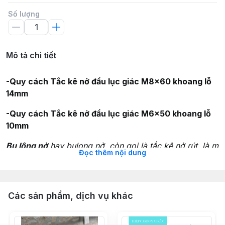
Số lượng
Mô tả chi tiết
-Quy cách Tắc kê nở đầu lục giác M8x60 khoang lỗ
14mm
-Quy cách Tắc kê nở đầu lục giác M6x50 khoang lỗ
10mm
Bu lông nở
hay bulong nở, còn gọi là tắc kê nở rút, là 
Đọc thêm nội dung
Ưu, nhược điểm của bulong nở
Ưu điểm của bu lông nở là khả năng chịu lực tương đối tố
Các sản phẩm, dịch vụ khác
- Bước 1: Khoan tạo lỗ trọng bê tông với đường kính lỗ 