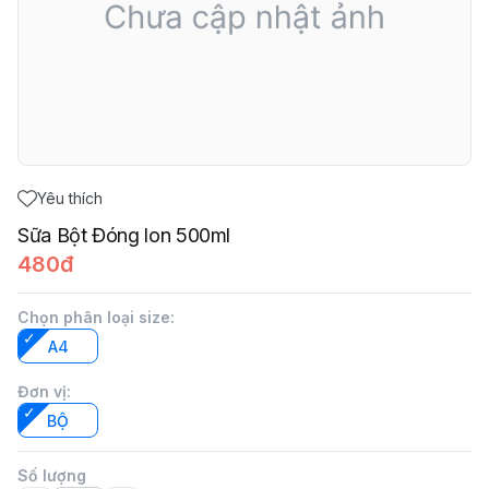
Yêu thích
Sữa Bột Đóng lon 500ml
480đ
Chọn phân loại size
:
A4
Đơn vị
:
BỘ
Số lượng