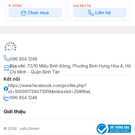
giác) inox 304
6.000đ
Giá liên hệ
Chọn mua
Liên hệ
096 654 1246
Địa chỉ
:
72/10 Miếu Bình Đông, Phường Bình Hưng Hòa A, Hồ
Chí Minh - Quận Bình Tân
Kết nối
https://www.facebook.com/profile.php?
id=100091726073919&mibextid=ZbWKwL
096 654 1246
Giới thiệu
© 2026
vattu3mien