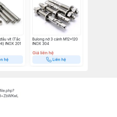
đầu vít (Tắc
Bulong nở 3 cánh M12×120
ít) INOX 201
INOX 304
Giá liên hệ
ên hệ
Liên hệ
ile.php?
id=ZbWKwL