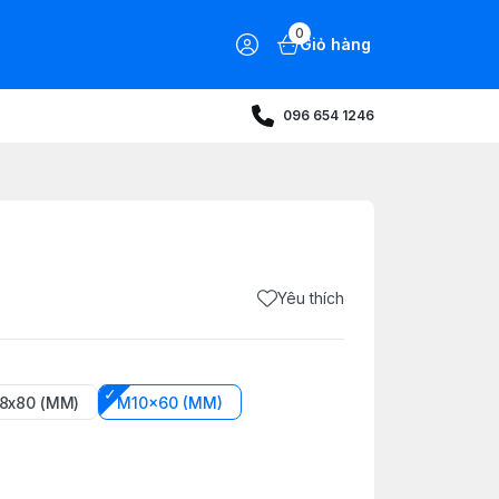
0
Giỏ hàng
096 654 1246
Yêu thích
8x80 (MM)
M10x60 (MM)