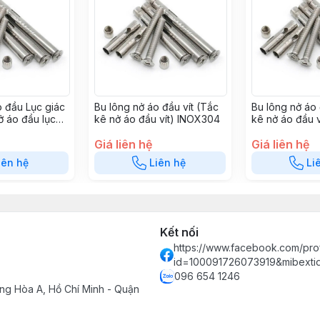
o đầu Lục giác
Bu lông nở áo đầu vít (Tắc
Bu lông nở áo 
ở áo đầu lục
kê nở áo đầu vít) INOX304
kê nở áo đầu v
OX 304
Giá liên hệ
Giá liên hệ
iên hệ
Liên hệ
Li
Kết nối
https://www.facebook.com/prof
id=100091726073919&mibext
096 654 1246
ng Hòa A, Hồ Chí Minh - Quận