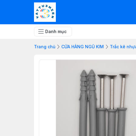
Danh mục
Trang chủ
CỬA HÀNG NGŨ KIM
Trắc kê nhự