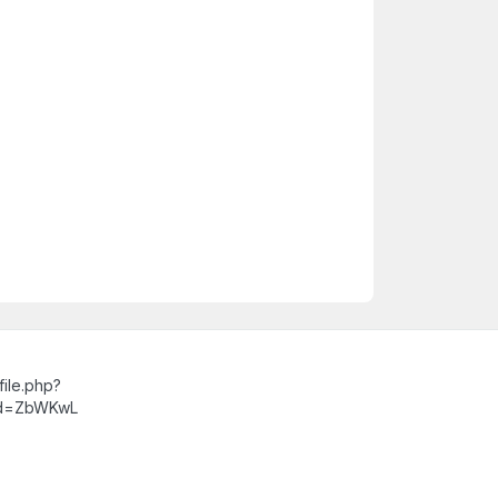
ile.php?
id=ZbWKwL