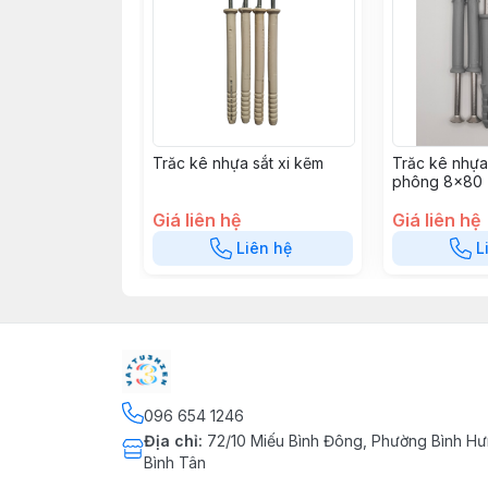
Trăc kê nhựa sắt xi kẽm
Trăc kê nhựa
phông 8x80 
12x60)
Giá liên hệ
Giá liên hệ
Liên hệ
L
096 654 1246
Địa chỉ
:
72/10 Miếu Bình Đông, Phường Bình Hư
Bình Tân