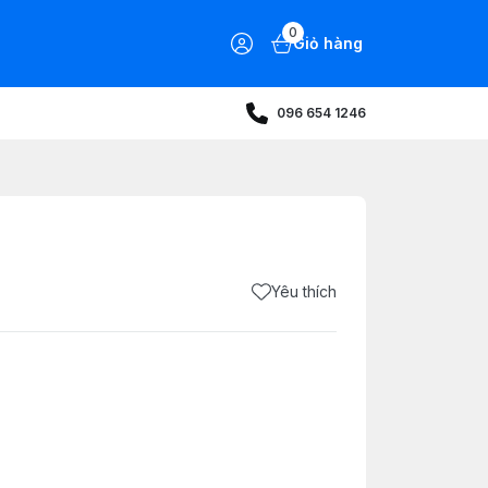
0
Giỏ hàng
096 654 1246
Yêu thích