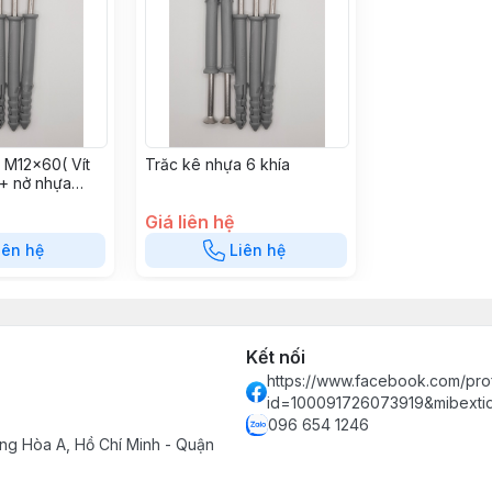
 M12x60( Vít
Trăc kê nhựa 6 khía
+ nở nhựa
Giá liên hệ
iên hệ
Liên hệ
Kết nối
https://www.facebook.com/prof
id=100091726073919&mibext
096 654 1246
ng Hòa A, Hồ Chí Minh - Quận