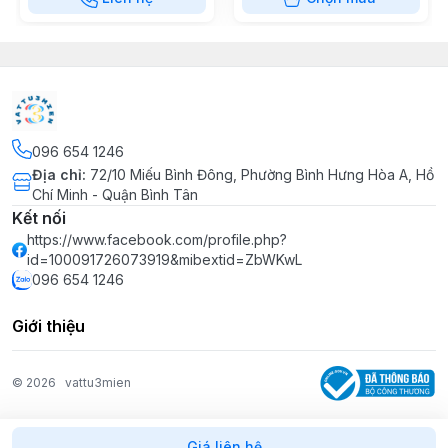
096 654 1246
Địa chỉ
:
72/10 Miếu Bình Đông, Phường Bình Hưng Hòa A, Hồ
Chí Minh - Quận Bình Tân
Kết nối
https://www.facebook.com/profile.php?
id=100091726073919&mibextid=ZbWKwL
096 654 1246
Giới thiệu
© 2026
vattu3mien
Giá liên hệ