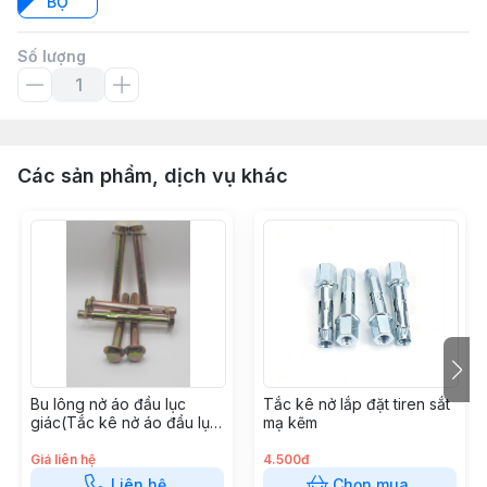
BỘ
Số lượng
Các sản phẩm, dịch vụ khác
Bu lông nở áo đầu lục
Tắc kê nở lắp đặt tiren sắt
giác(Tắc kê nở áo đầu lục
mạ kẽm
giác) sắt xi kẽm
Giá liên hệ
4.500đ
Liên hệ
Chọn mua