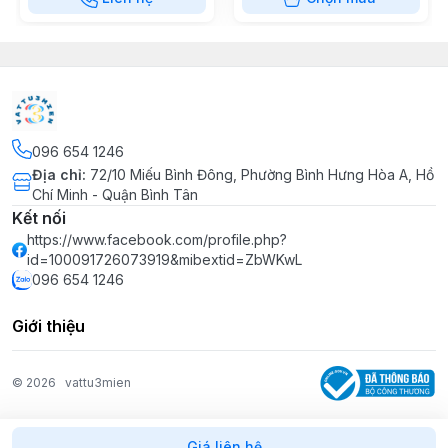
096 654 1246
Địa chỉ
:
72/10 Miếu Bình Đông, Phường Bình Hưng Hòa A, Hồ
Chí Minh - Quận Bình Tân
Kết nối
https://www.facebook.com/profile.php?
id=100091726073919&mibextid=ZbWKwL
096 654 1246
Giới thiệu
© 2026
vattu3mien
Giá liên hệ