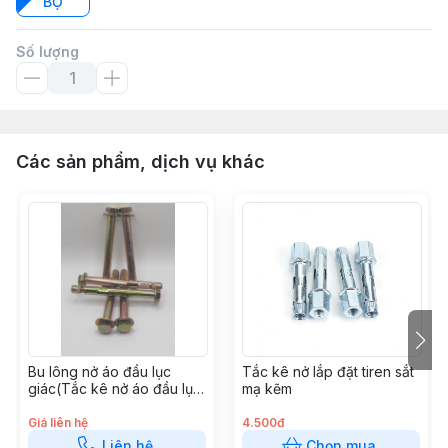
BỘ
Số lượng
Các sản phẩm, dịch vụ khác
Bu lông nở áo đầu lục
Tắc kê nở lắp đặt tiren sắt
giác(Tắc kê nở áo đầu lục
mạ kẽm
giác) sắt xi kẽm
Giá liên hệ
4.500đ
Liên hệ
Chọn mua