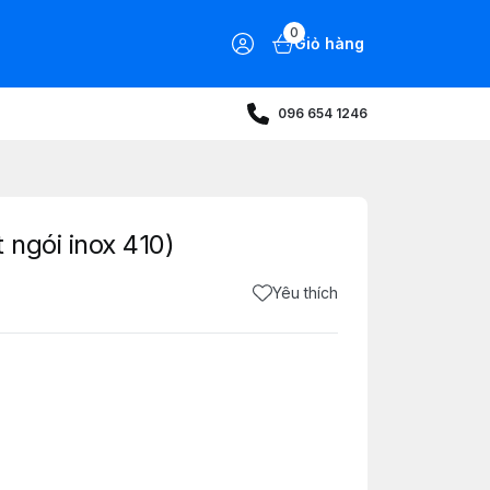
0
Giỏ hàng
096 654 1246
t ngói inox 410)
Yêu thích