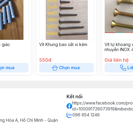
c giác
Vít Khung bao sắt xi kẽm
Vít tự khoang
nhuyễn INOX 
550đ
Giá liên hệ
ọn mua
Chọn mua
Li
Kết nối
https://www.facebook.com/prof
id=100091726073919&mibext
096 654 1246
ng Hòa A, Hồ Chí Minh - Quận