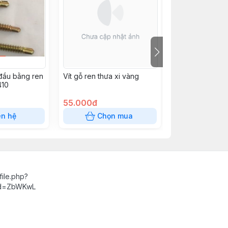
 đầu bằng ren
Vít gỗ ren thưa xi vàng
Vít gõ ren thưa
410
55.000đ
60.000đ
ên hệ
Chọn mua
Chọn
ile.php?
id=ZbWKwL