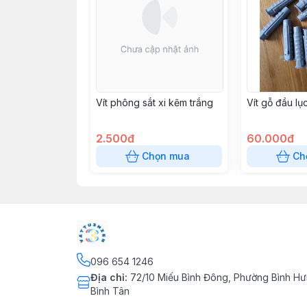
Vít phông sắt xi kẽm trắng
Vít gỗ đầu lụ
2.500đ
60.000đ
Chọn mua
Ch
096 654 1246
Địa chỉ
:
72/10 Miếu Bình Đông, Phường Bình Hư
Bình Tân