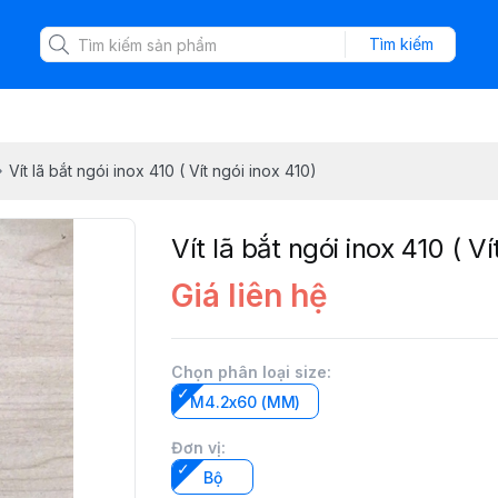
Tìm kiếm
Vít lã bắt ngói inox 410 ( Vít ngói inox 410)
Vít lã bắt ngói inox 410 ( Ví
Giá liên hệ
Chọn phân loại size
:
M4.2x60 (MM)
Đơn vị
:
Bộ